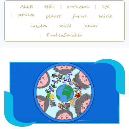
ALLE
NEU
profession
life
vitality
planet
future
spirit
loyalty
smile
junior
FunkenSprüher