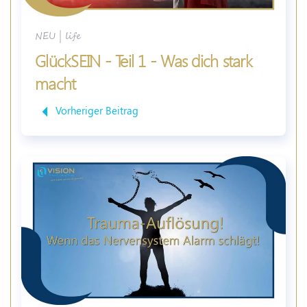
NEU
|
life
GlückSEIN - Teil 1 - Was dich stark
macht
Vorheriger Beitrag