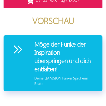
JETZT 365 Tage lesen!
VORSCHAU
Möge der Funke der
Inspiration
überspringen und dich
entfalten!
Deine LIA.VISION FunkenSprüherin
Beate