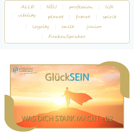
ALLE
NEU
profession
life
vitality
planet
future
spirit
loyalty
smile
junior
FunkenSprüher