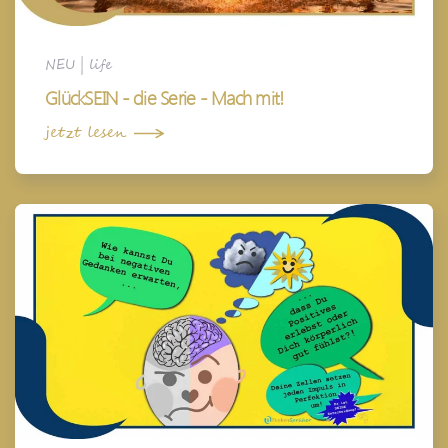
NEU
|
life
GlückSEIN - die Serie - Mach mit!
jetzt lesen