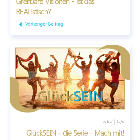
Greifbare Visionen - ist das
REAListisch?
Vorheriger Beitrag
NEU
|
life
GlückSEIN - die Serie - Mach mit!