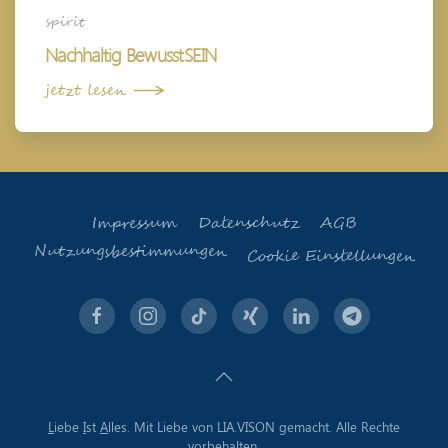
spirit
Nachhaltig BewusstSEIN
jetzt lesen
Impressum
Datenschutz
AGB
Nutzungsbestimmungen
Cookie Einstellungen
L
iebe
I
st
A
lles. Mit Liebe von LIA.VISON gemacht. Alle Rechte
vorbehalten.