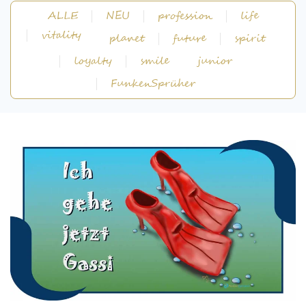
ALLE
NEU
profession
life
vitality
planet
future
spirit
loyalty
smile
junior
FunkenSprüher