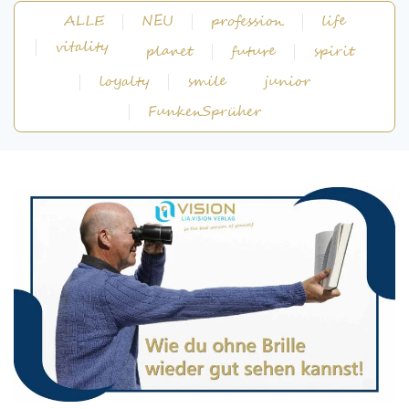
ALLE
NEU
profession
life
vitality
planet
future
spirit
loyalty
smile
junior
FunkenSprüher