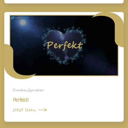
FunkenSprüher
Perfekt!
jetzt lesen