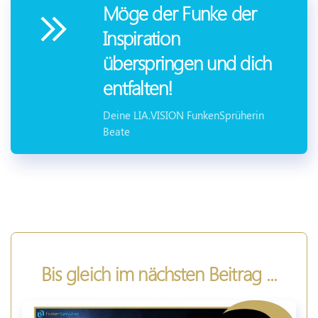
Möge der Funke der
Inspiration
überspringen und dich
entfalten!
Deine LIA.VISION FunkenSprüherin
Beate
Bis gleich im nächsten Beitrag ...